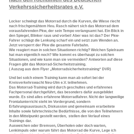
Verkehrssicherheitsrates e.V.
Locker schwingt das Motorrad durch die Kurven, die Wiese riecht
nach frischgemähtem Heu. Rasch nähert sich das Motorrad dem
vorausfahrenden Pkw, der sein Tempo verlangsamt hat. Ein Blick in
den Spiegel, Blinker raus und vorbei! Aber was ist das? Der Pkw-
Fahrer schlägt die Lenkung scharf ein und setzt zum Wenden an.
Jetzt versperrt der Pkw die gesamte Fahrbahn.
Wie reagiert man in solchen Situationen richtig? Welchen Spielraum
hat man eigentlich noch? Wie kommt es überhaupt zu solchen
Situationen, und wie kann man sie vermeiden? Antworten auf diese
Fragen gibt das Motorrad-Sicherheitstraining.
( Auszug aus dem Flyer „Motorradsicherheitstraining“ DVR)
Und bei solch einem Training kann man ab sofort bei der
Kreisverkehrswacht Neu-Ulm e.V. teilnehmen.
Das Motorrad-Training wird durch geschultes und erfahrenes
Fachpersonal durchgeführt, das besonders dafür ausgebildet
wurde. Es sind alles erfahrene Motorradfahrer. Nicht der langweilige
Frontalunterricht steht im Vordergrund, sondern
Erfahrungsaustausch, Diskussion und gemeinsam erarbeitete
Inhalte sowie fahrtechnische Bedürfnisse, die von den Teilnehmern
in den Mittelpunkt gestellt werden, stellen den Verlauf eines
Trainings dar.
Ausweichen oder Bremsen, Überholen oder doch warten,
Lenkimpuls oder warum fährt das Motorrad die Kurve, Lege ich