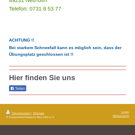
89231 Neu-Ulm
Telefon: 0731 8 53 77
ACHTUNG !!
Bei starkem Schneefall kann es möglich sein, dass der
Übungsplatz geschlossen ist !!
Hier finden Sie uns
Teilen
Login
Druckversion
|
Sitemap
Webansicht
© Kreisverkehrswacht Neu-Ulm e.V.